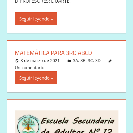
D PROFESORES: DUARTE,
Seguir leyendo
MATEMÁTICA PARA 3RO ABCD
8 de marzo de 2021
Victor
3A
,
3B
,
3C
,
3D
Un comentario
Seguir leyendo