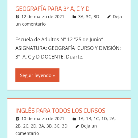
GEOGRAFÍA PARA 3º A, C Y D
12 de marzo de 2021
Victor
3A
,
3C
,
3D
Deja
un comentario
Escuela de Adultos Nº 12 “25 de Junio”
ASIGNATURA: GEOGRAFÍA CURSO Y DIVISIÓN:
3º A, C y D DOCENTE: Duarte,
Seguir leyendo
INGLÉS PARA TODOS LOS CURSOS
10 de marzo de 2021
Victor
1A
,
1B
,
1C
,
1D
,
2A
,
2B
,
2C
,
2D
,
3A
,
3B
,
3C
,
3D
Deja un
comentario