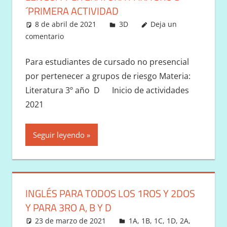
´PRIMERA ACTIVIDAD
8 de abril de 2021
Victor
3D
Deja un
comentario
Para estudiantes de cursado no presencial
por pertenecer a grupos de riesgo Materia:
Literatura 3º año D Inicio de actividades
2021
Seguir leyendo
INGLÉS PARA TODOS LOS 1ROS Y 2DOS
Y PARA 3RO A, B Y D
23 de marzo de 2021
Victor
1A
,
1B
,
1C
,
1D
,
2A
,