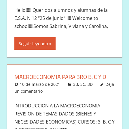
Hello!!!!! Queridos alumnos y alumnas de la
E.S.A. N 12 “25 de junio”!!!!! Welcome to
school!!!!Somos Sabrina, Viviana y Carolina,
Seguir leyendo
MACROECONOMIA PARA 3RO B, C Y D
10 de marzo de 2021
Victor
3B
,
3C
,
3D
Deja
un comentario
INTRODUCCION A LA MACROECONOMIA
REVISION DE TEMAS DADOS (BIENES Y
NECESIDADES ECONOMICAS) CURSOS: 3 B, C Y