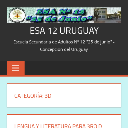
Saltar
al
contenido
ESA 12 URUGUAY
Escuela Secundaria de Adultos N° 12 "25 de junio" -
Concepción del Uruguay
CATEGORÍA:
3D
LENGUA Y LITERATURA PARA 3RO D