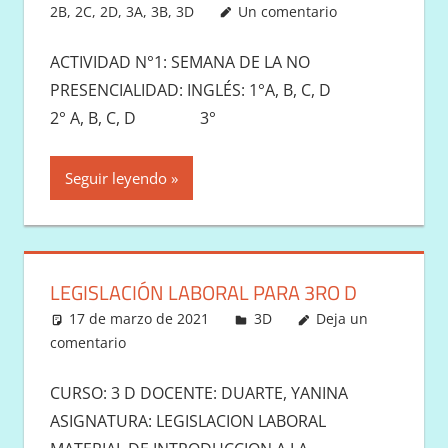
2B
,
2C
,
2D
,
3A
,
3B
,
3D
Un comentario
ACTIVIDAD N°1: SEMANA DE LA NO
PRESENCIALIDAD: INGLÉS: 1°A, B, C, D
2° A, B, C, D 3°
Seguir leyendo
LEGISLACIÓN LABORAL PARA 3RO D
17 de marzo de 2021
Victor
3D
Deja un
comentario
CURSO: 3 D DOCENTE: DUARTE, YANINA
ASIGNATURA: LEGISLACION LABORAL