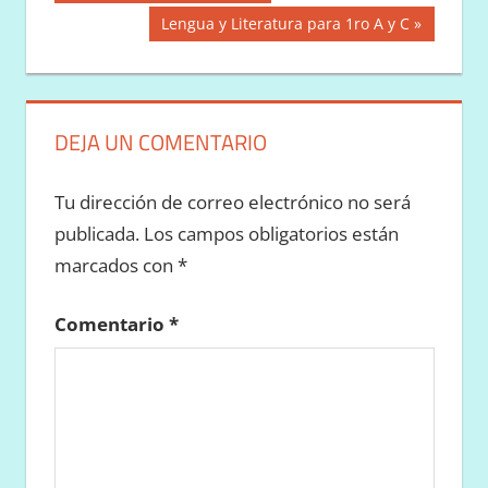
anterior:
de
Siguiente
Lengua y Literatura para 1ro A y C
entrada:
entradas
DEJA UN COMENTARIO
Tu dirección de correo electrónico no será
publicada.
Los campos obligatorios están
marcados con
*
Comentario
*