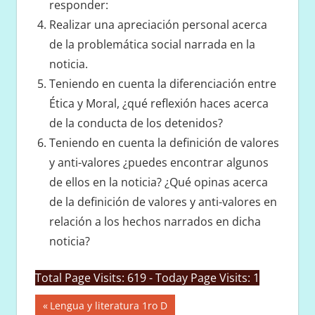
responder:
Realizar una apreciación personal acerca
de la problemática social narrada en la
noticia.
Teniendo en cuenta la diferenciación entre
Ética y Moral, ¿qué reflexión haces acerca
de la conducta de los detenidos?
Teniendo en cuenta la definición de valores
y anti-valores ¿puedes encontrar algunos
de ellos en la noticia? ¿Qué opinas acerca
de la definición de valores y anti-valores en
relación a los hechos narrados en dicha
noticia?
Total Page Visits: 619 - Today Page Visits: 1
Navegación
Entrada
Lengua y literatura 1ro D