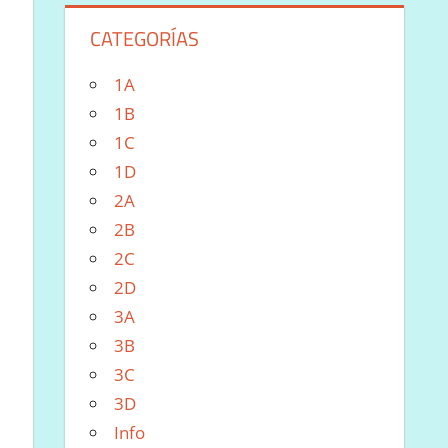
CATEGORÍAS
1A
1B
1C
1D
2A
2B
2C
2D
3A
3B
3C
3D
Info