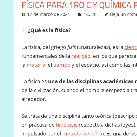
FÍSICA PARA 1RO C Y QUÍMICA 
17 de marzo de 2021
Victor
1C
,
2C
Deja un com
¿Qué es la física?
La física, del griego
fisis
(«naturaleza»), es la
cienc
fundamentales de la
realidad
, en los que parecie
la
materia
, el
tiempo
y el espacio, así como las in
La física es
una de las disciplinas académicas
de la civilización, cuando el hombre empezó a tr
alrededor.
Se trata de una disciplina tanto teórica (descrip
en práctica de
hipótesis
respecto a dichas leyes)
impulsado por el
método científico
. Es una de la