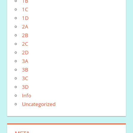
1B
1C
1D
2A
2B
2C
2D
3A
3B
3C
3D
Info
Uncategorized