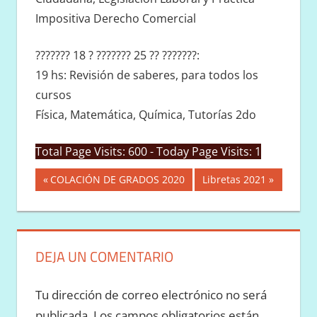
Impositiva Derecho Comercial
??????? 18 ? ??????? 25 ?? ???????:
19 hs: Revisión de saberes, para todos los
cursos
Física, Matemática, Química, Tutorías 2do
Total Page Visits: 600 - Today Page Visits: 1
Navegación
Entrada
Siguiente
COLACIÓN DE GRADOS 2020
Libretas 2021
anterior:
entrada:
de
entradas
DEJA UN COMENTARIO
Tu dirección de correo electrónico no será
publicada.
Los campos obligatorios están