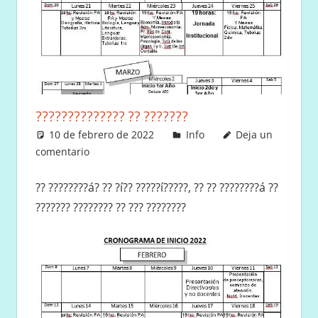
?????????????? ?? ???????
10 de febrero de 2022
Victor
Info
Deja un
comentario
?? ????????á? ?? ?í?? ?????í?????, ?? ?? ????????á ??
??????? ???????? ?? ??? ????????